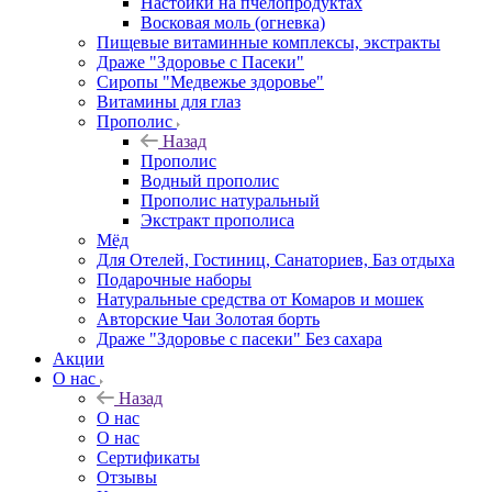
Настойки на пчелопродуктах
Восковая моль (огневка)
Пищевые витаминные комплексы, экстракты
Драже "Здоровье с Пасеки"
Сиропы "Медвежье здоровье"
Витамины для глаз
Прополис
Назад
Прополис
Водный прополис
Прополис натуральный
Экстракт прополиса
Мёд
Для Отелей, Гостиниц, Санаториев, Баз отдыха
Подарочные наборы
Натуральные средства от Комаров и мошек
Авторские Чаи Золотая борть
Драже "Здоровье с пасеки" Без сахара
Акции
О нас
Назад
О нас
О нас
Сертификаты
Отзывы