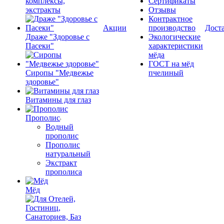
комплексы,
Сертификаты
экстракты
Отзывы
Контрактное
Акции
производство
Дост
Драже "Здоровье с
Экологические
Пасеки"
характеристики
мёда
ГОСТ на мёд
Сиропы "Медвежье
пчелиный
здоровье"
Витамины для глаз
Прополис
Водный
прополис
Прополис
натуральный
Экстракт
прополиса
Мёд