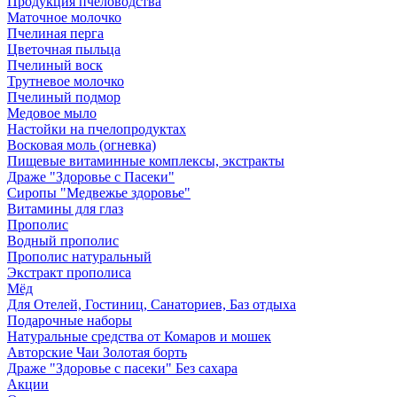
Продукция пчеловодства
Маточное молочко
Пчелиная перга
Цветочная пыльца
Пчелиный воск
Трутневое молочко
Пчелиный подмор
Медовое мыло
Настойки на пчелопродуктах
Восковая моль (огневка)
Пищевые витаминные комплексы, экстракты
Драже "Здоровье с Пасеки"
Сиропы "Медвежье здоровье"
Витамины для глаз
Прополис
Водный прополис
Прополис натуральный
Экстракт прополиса
Мёд
Для Отелей, Гостиниц, Санаториев, Баз отдыха
Подарочные наборы
Натуральные средства от Комаров и мошек
Авторские Чаи Золотая борть
Драже "Здоровье с пасеки" Без сахара
Акции