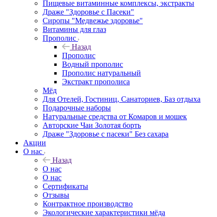
Пищевые витаминные комплексы, экстракты
Драже "Здоровье с Пасеки"
Сиропы "Медвежье здоровье"
Витамины для глаз
Прополис
Назад
Прополис
Водный прополис
Прополис натуральный
Экстракт прополиса
Мёд
Для Отелей, Гостиниц, Санаториев, Баз отдыха
Подарочные наборы
Натуральные средства от Комаров и мошек
Авторские Чаи Золотая борть
Драже "Здоровье с пасеки" Без сахара
Акции
О нас
Назад
О нас
О нас
Сертификаты
Отзывы
Контрактное производство
Экологические характеристики мёда