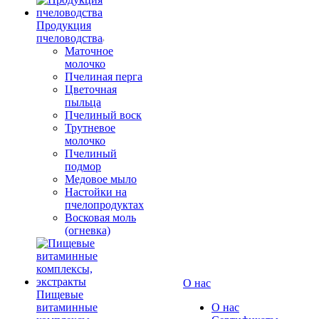
Продукция
пчеловодства
Маточное
молочко
Пчелиная перга
Цветочная
пыльца
Пчелиный воск
Трутневое
молочко
Пчелиный
подмор
Медовое мыло
Настойки на
пчелопродуктах
Восковая моль
(огневка)
О нас
Пищевые
витаминные
О нас