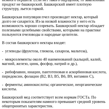
продукт не башкирский. Башкирский имеет плотную
структуру, льется горкой.
Башкирская популяция пчел производит нектар, который
долго не сахарится. Из-за низкой влажности у него есть
возможность хорошо созревать. Башкирский нектар обладает
полезными целебными свойствами, которыми на практике
пользуются пчеловоды и народные целители.
В состав башкирского нектара входят:
- углеводы (фруктоза, глюкоза, сахароза, мальтоза),
- микроэлементы около 40 наименований (кальций, калий,
магний, железо, цинк, фосфор, натрий и др.),
- рибофлавин, ниацин, пантотеновая и аскорбиновая кислота,
пиридоксин, фолацин (В2, В3, В5, В6, В9, витамин С),
- ферменты; аминокислоты; органические, неорганические
кислоты.
Башкирский мед соответствует всем нормам ГОСТа. По
некоторым показателям намного превышает средний уровень
общепринятых характеристик.