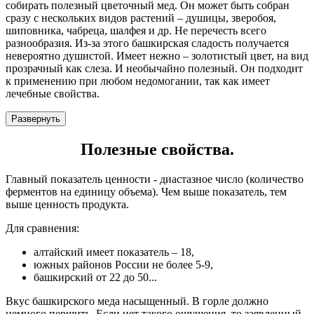
собирать полезный цветочный мед. Он может быть собран
сразу с нескольких видов растений – душицы, зверобоя,
шиповника, чабреца, шалфея и др. Не перечесть всего
разнообразия. Из-за этого башкирская сладость получается
невероятно душистой. Имеет нежно – золотистый цвет, на вид
прозрачный как слеза. И необычайно полезный. Он подходит
к применению при любом недомогании, так как имеет
лечебные свойства.
Развернуть
Полезные свойства.
Главный показатель ценности - диастазное число (количество
ферментов на единицу объема). Чем выше показатель, тем
выше ценность продукта.
Для сравнения:
алтайский имеет показатель – 18,
южных районов России не более 5-9,
башкирский от 22 до 50.
..
Вкус башкирского меда насыщенный. В горле должно
немного першить. Если нет такого ощущения, то заявленный