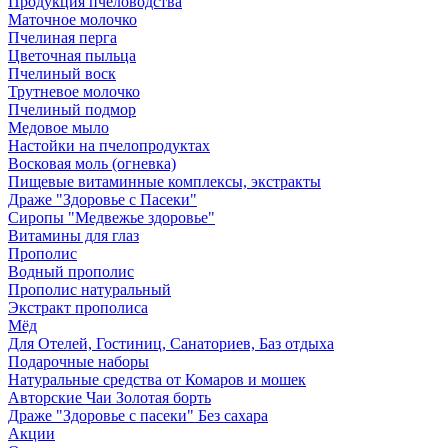
Продукция пчеловодства
Маточное молочко
Пчелиная перга
Цветочная пыльца
Пчелиный воск
Трутневое молочко
Пчелиный подмор
Медовое мыло
Настойки на пчелопродуктах
Восковая моль (огневка)
Пищевые витаминные комплексы, экстракты
Драже "Здоровье с Пасеки"
Сиропы "Медвежье здоровье"
Витамины для глаз
Прополис
Водный прополис
Прополис натуральный
Экстракт прополиса
Мёд
Для Отелей, Гостиниц, Санаториев, Баз отдыха
Подарочные наборы
Натуральные средства от Комаров и мошек
Авторские Чаи Золотая борть
Драже "Здоровье с пасеки" Без сахара
Акции